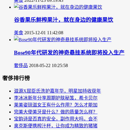
美食
2022-11-23 09:19:43
谷香果乐鲜榨果汁，就在身边的健康果饮
美食
2015-12-01 11:42:08
Bose90年代研发的神奇悬挂系统即将投入生产
奢侈品
2018-05-22 10:25:58
奢侈排行榜
滋源X屈臣氏洗护嘉年华，明星加持收获年
李冰冰新年分享周期护肤秘笈，希卡贝尔
莱美姿琼滋女王有什么作用？怎么才能加
完美大使美牙是什么？做的质量怎么样？
宝韵诗是否真的安全，副作用大吗，会不
奥克斯便携榨汁杯，让你成为精致的猪猪