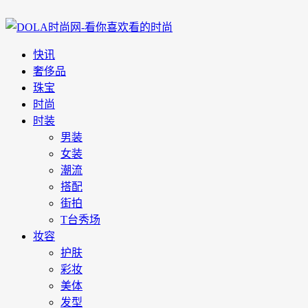
快讯
奢侈品
珠宝
时尚
时装
男装
女装
潮流
搭配
街拍
T台秀场
妆容
护肤
彩妆
美体
发型