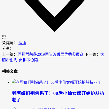
赞
关键词：
健康
分享：
上一篇：
巴莉哲荣获2019国际芳香展优秀参展商
下一篇：
大
胆粉出彩 奔跑不设限
相关文章
老阿姨们别佛系了！00后小仙女都开始护肤抗
老了