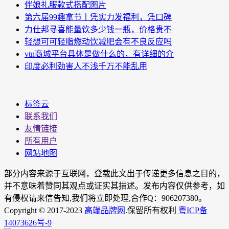
伴娘礼服款式搭配图片
第六届99趣拿节丨凭实力发福利，凭口碑
力仕邦寻喜能量饮多少钱一瓶，价格贵不
轻想可可轻脂燃动饮减肥会有不良反应吗
vtn商城平台具体是做什么的，有详细的介
印度必利劲害人不浅千万不能乱用
标签云
联系我们
友情链接
所有用户
网站地图
部分内容来源于互联网，登载此文出于传递更多信息之目的，
并不意味着赞同其观点或证实其描述。发布内容仅供参考，如
有侵权请来信告知,我们将立即处理,合作Q：906207380。
Copyright © 2017-2023
高端品牌网
.保留所有权利
粤ICP备
14073626号-9