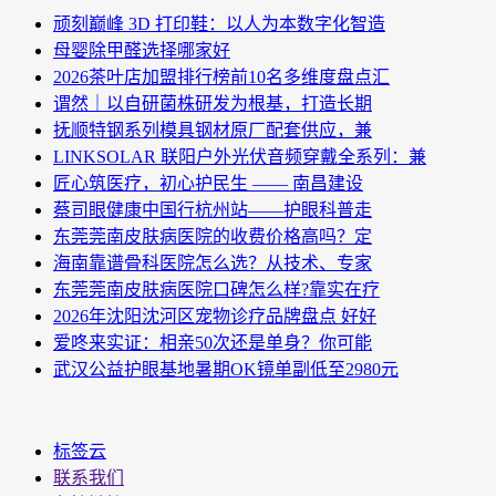
顽刻巅峰 3D 打印鞋：以人为本数字化智造
母婴除甲醛选择哪家好
2026茶叶店加盟排行榜前10名多维度盘点汇
谓然｜以自研菌株研发为根基，打造长期
抚顺特钢系列模具钢材原厂配套供应，兼
LINKSOLAR 联阳户外光伏音频穿戴全系列：兼
匠心筑医疗，初心护民生 —— 南昌建设
蔡司眼健康中国行杭州站——护眼科普走
东莞莞南皮肤病医院的收费价格高吗？定
海南靠谱骨科医院怎么选？从技术、专家
东莞莞南皮肤病医院口碑怎么样?靠实在疗
2026年沈阳沈河区宠物诊疗品牌盘点 好好
爱咚来实证：相亲50次还是单身？你可能
武汉公益护眼基地暑期OK镜单副低至2980元
标签云
联系我们