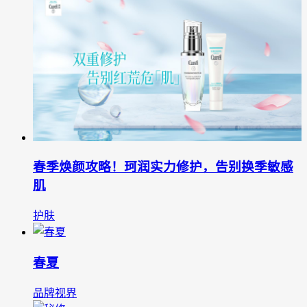
春季焕颜攻略！珂润实力修护，告别换季敏感
肌‌
护肤
春夏
品牌视界