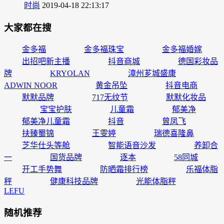
时尚
2019-04-18 22:13:17
大家都在搜
金多福
金多福珠宝
金多福婚嫁
出招吧新主播
抖音商城
德国彩妆品
牌
KRYOLAN
漳州芗城盛康
ADWIN NOOR
黄金吊坠
抖音电商
默默品牌
717无纹节
默默化妆品
宝宝护肤
儿童霜
郁美净
郁美净儿童霜
抖音
曾凤飞
扶臻蜀锦
王雯婷
瑞德喜隆鼻
芝华仕头等舱
智能语音沙发
养卸合
一
国货品牌
逐本
58同城
开工手势舞
防晒霜排行榜
乐福体脂
秤
健康科技品牌
光能体脂秤
LEFU
随机推荐