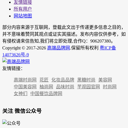
友情链接
所有用户
网站地图
部分内容来源于互联网，登载此文出于传递更多信息之目的，
并不意味着赞同其观点或证实其描述。发布内容仅供参考，如
有侵权请来信告知,我们将立即处理,合作Q：906207380。
Copyright © 2017-2026
高端品牌网
.保留所有权利
粤ICP备
14073626号-9
友情链接：
高端时尚网
花匠
化妆品品牌
黑糖时尚
美容网
中国美容网
柚尚网
品味时尚
芋观园官网
时尚网
女神们
中国餐饮品牌网
关注 微信公众号