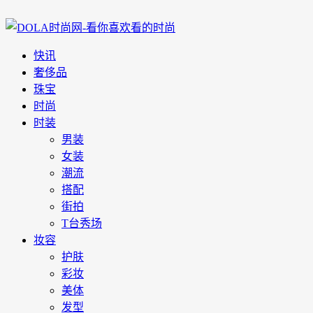
快讯
奢侈品
珠宝
时尚
时装
男装
女装
潮流
搭配
街拍
T台秀场
妆容
护肤
彩妆
美体
发型