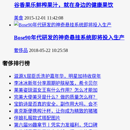
谷香果乐鲜榨果汁，就在身边的健康果饮
美食
2015-12-01 11:42:08
Bose90年代研发的神奇悬挂系统即将投入生产
奢侈品
2018-05-22 10:25:58
奢侈排行榜
滋源X屈臣氏洗护嘉年华，明星加持收获年
李冰冰新年分享周期护肤秘笈，希卡贝尔
莱美姿琼滋女王有什么作用？怎么才能加
完美大使美牙是什么？做的质量怎么样？
宝韵诗是否真的安全，副作用大吗，会不
奥克斯便携榨汁杯，让你成为精致的猪猪
伴娘礼服款式搭配图片
第六届99趣拿节丨凭实力发福利，凭口碑