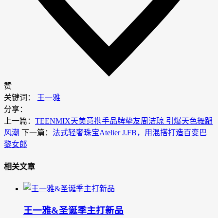
赞
关键词：
王一雅
分享：
上一篇：
TEENMIX天美意携手品牌挚友周洁琼 引爆天色舞蹈
风潮
下一篇：
法式轻奢珠宝Atelier J.FB，用混搭打造百变巴
黎女郎
相关文章
王一雅&圣诞季主打新品