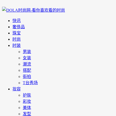
快讯
奢侈品
珠宝
时尚
时装
男装
女装
潮流
搭配
街拍
T台秀场
妆容
护肤
彩妆
美体
发型