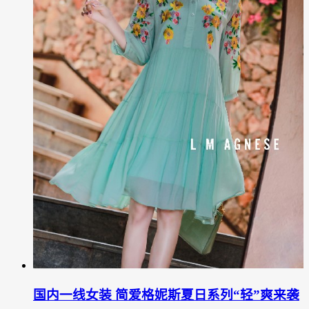
国内一线女装 简爱格妮斯夏日系列“轻”爽来袭